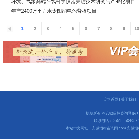
环境、气象高端在线科学仪器关键技术研究与产业化项目
年产2400万平方米太阳能电池背板项目
1
2
3
4
5
6
7
8
9
1
设为首页
|
关于我们
|
版权所有 © 安徽招标咨询网
皖I
联系电话：0551-65840581 
本站中文网址：安徽招标咨询网.com 安徽招