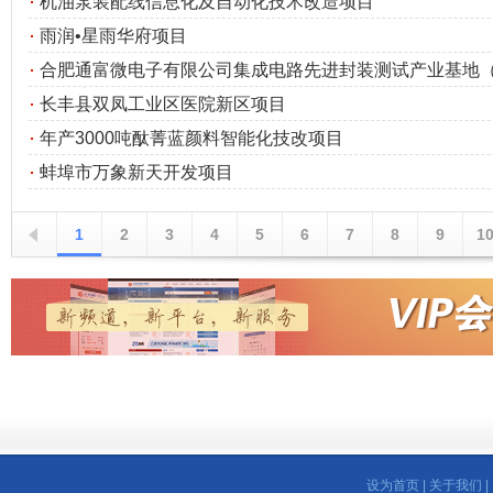
机油泵装配线信息化及自动化技术改造项目
雨润•星雨华府项目
合肥通富微电子有限公司集成电路先进封装测试产业基地（一
长丰县双凤工业区医院新区项目
年产3000吨酞菁蓝颜料智能化技改项目
蚌埠市万象新天开发项目
1
2
3
4
5
6
7
8
9
1
设为首页
|
关于我们
|