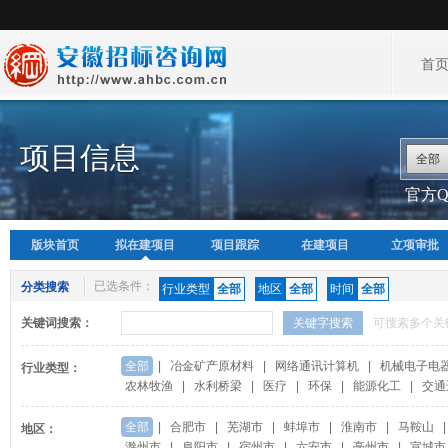
首
项目信息
全部
官方QQ
版块首页
拟在建项目
项目跟踪
在建项目
立项审批
已选条件：
分类搜索
行业类型
全部
地区
全部
时间
全部
关键词搜索：
关键字搜索
可搜索多个关
全部
|
冶金矿产原材料
|
网络通讯计算机
|
机械电子电
行业类型：
农林牧渔
|
水利桥梁
|
医疗
|
环保
|
能源化工
|
交通
全部
|
合肥市
|
芜湖市
|
蚌埠市
|
淮南市
|
马鞍山
|
地区：
滁州市
|
阜阳市
|
宿州市
|
六安市
|
亳州市
|
宣城市