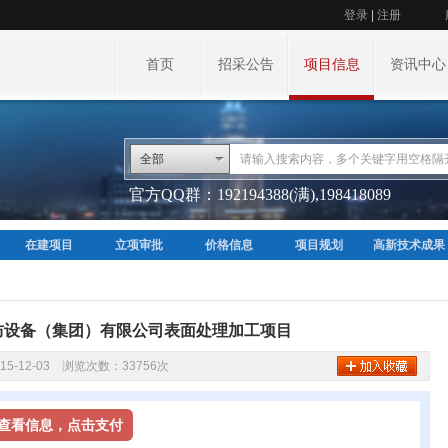
登录
|
注册
首页
招采公告
项目信息
资讯中心
全部
官方QQ群：192194388(满),198418089
在建项目
立项审批
价格信息
项目规划
高新技术成果
防设备（集团）有限公司表面处理加工项目
15-12-03 浏览次数：33756次
币查看信息，点击支付