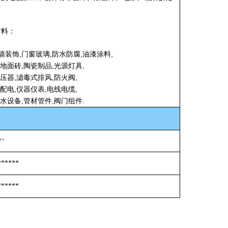
材料
：
,
,
,
,
墙装饰
门窗玻璃
防水防腐
油漆涂料
,
,
,
墙地面砖
陶瓷制品
光源灯具
,
,
,
变压器
滤毒式排风
防火阀
,
,
,
变配电
仪器仪表
电线电缆
,
,
.
供水设备
管材管件
阀门组件
**
******
******