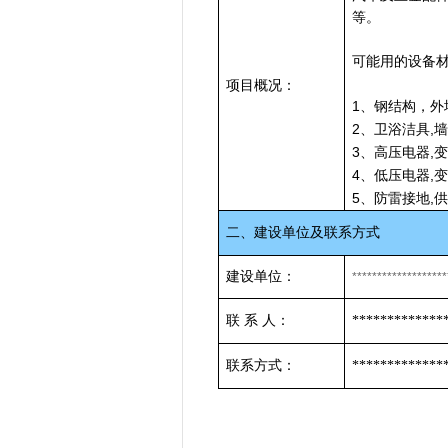
等。
可能用的设备
项目概况：
1
、钢结构，外
2
,
、卫浴洁具
3
,
、高压电器
4
,
、低压电器
5
,
、防雷接地
二、建设单位及联系方式
建设单位：
*******************
联
系
人：
*************
联系方式：
*************