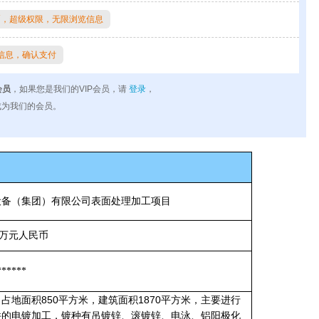
金币，超级权限，无限浏览信息
看信息，确认支付
会员
，如果您是我们的VIP会员，请
登录
，
为我们的会员。
设备（集团）有限公司表面处理加工项目
万元人民币
******
850
1870
目占地面积
平方米，建筑面积
平方米，主要进行
件的电镀加工，镀种有吊镀锌、滚镀锌、电泳、铝阳极化